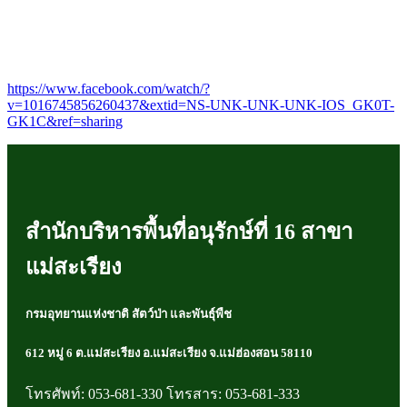
https://www.facebook.com/watch/?
v=1016745856260437&extid=NS-UNK-UNK-UNK-IOS_GK0T-
GK1C&ref=sharing
สำนักบริหารพื้นที่อนุรักษ์ที่ 16 สาขา
แม่สะเรียง
กรมอุทยานแห่งชาติ สัตว์ป่า และพันธุ์พืช
612 หมู่ 6 ต.แม่สะเรียง อ.แม่สะเรียง จ.แม่ฮ่องสอน 58110
โทรศัพท์: 053-681-330 โทรสาร: 053-681-333