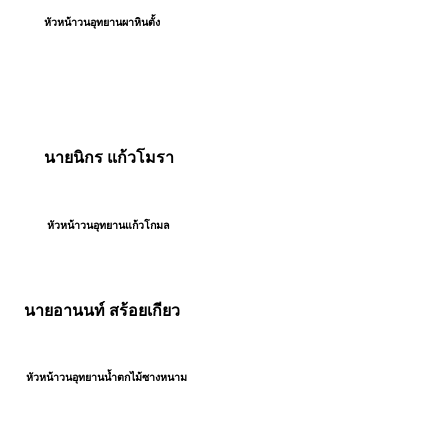
หน้าวนอุทยานผาหินตั้ง
ยนิกร แก้วโมรา
หน้าวนอุทยานแก้วโกมล
ยอานนท์ สร้อยเกียว
หน้าวนอุทยานน้ำตกไม้ซางหนาม