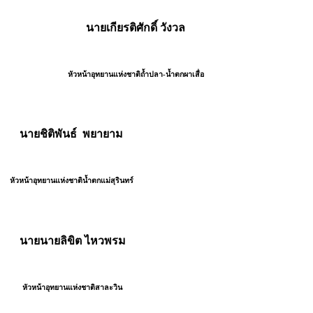
นายเกียรติศักดิ์ วังวล
หัวหน้าอุทยานแห่งชาติถ้ำปลา-น้ำตกผาเสื่อ
ยชิติพันธ์ พยายาม
น้าอุทยานแห่งชาติน้ำตกแม่สุรินทร์
ยนายลิขิต ไหวพรม
หน้าอุทยานแห่งชาติสาละวิน