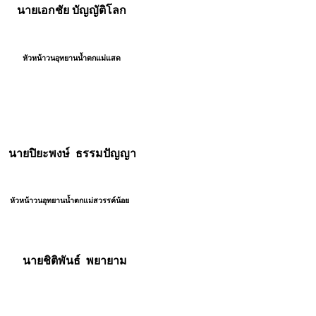
ยเอกชัย บัญญัติโลก
หน้าวนอุทยานน้ำตกแม่แสด
ยปิยะพงษ์ ธรรมปัญญา
น้าวนอุทยานน้ำตกแม่สวรรค์น้อย
ยชิติพันธ์ พยายาม