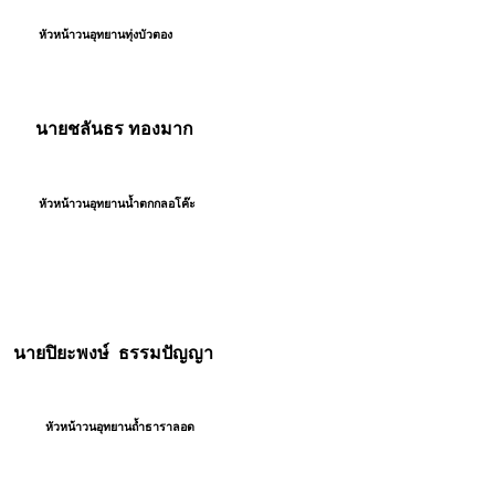
หน้าวนอุทยานทุ่งบัวตอง
ยชลันธร ทองมาก
หน้าวนอุทยานน้ำตกกลอโค๊ะ
ยปิยะพงษ์ ธรรมปัญญา
หน้าวนอุทยานถ้ำธาราลอด