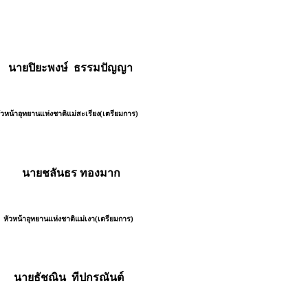
ยปิยะพงษ์ ธรรมปัญญา
้าอุทยานแห่งชาติแม่สะเรียง(เตรียมการ)
ยชลันธร ทองมาก
น้าอุทยานแห่งชาติแม่เงา(เตรียมการ)
ยธัชณิน ทีปกรณันต์