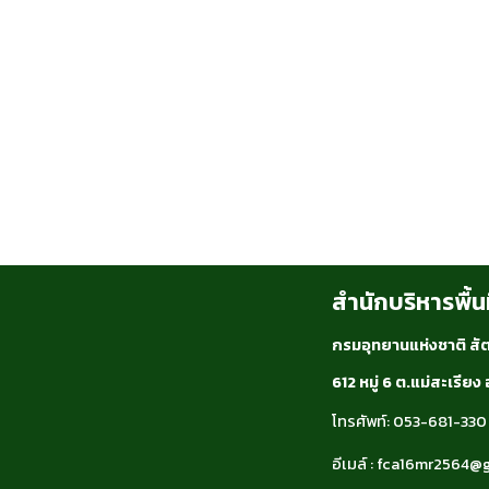
สำนักบริหารพื้นท
กรมอุทยานแห่งชาติ สัตว
612 หมู่ 6 ต.แม่สะเรีย
โทรศัพท์: 053-681-330
อีเมล์ : fca16mr2564@